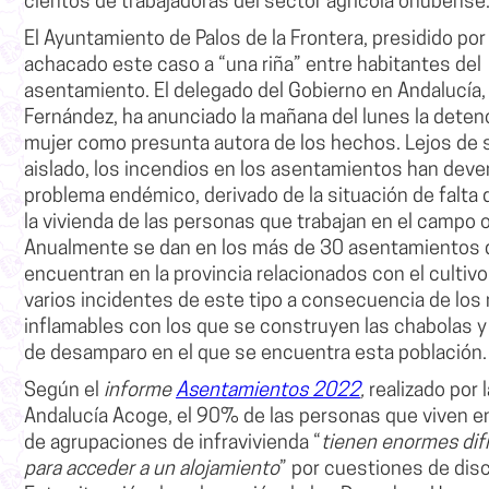
cientos de trabajadoras del sector agrícola onubense
El
Ayuntamiento de Palos de la Frontera
, presidido por
achacado este caso a “una riña” entre habitantes del
asentamiento. El delegado del Gobierno en Andalucía
Fernández
,
ha anunciado la mañana del lunes la deten
mujer como presunta autora de los hechos
. Lejos de
aislado, los incendios en los asentamientos han deve
problema endémico, derivado de la situación de falta
la vivienda de las personas que trabajan en el campo
Anualmente se dan en los más de 30 asentamientos 
encuentran en la provincia relacionados con el cultivo
varios incidentes de este tipo
a consecuencia de los 
inflamables con los que se construyen las chabolas y 
de desamparo en el que se encuentra esta población.
Según el
informe
Asentamientos 2022
,
realizado por 
Andalucía Acoge,
el 90% de las personas que viven en
de agrupaciones de infravivienda “
tienen enormes dif
para acceder a un alojamiento
” por cuestiones de dis