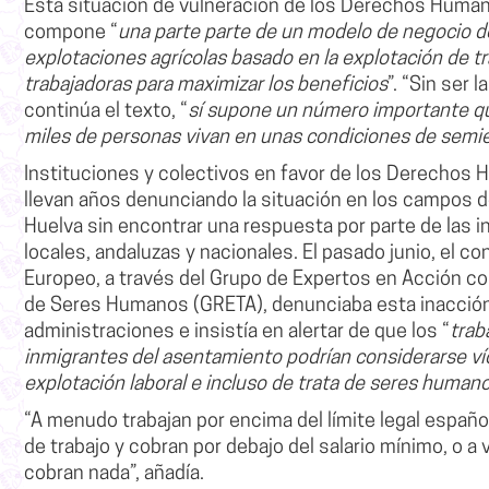
Esta situación de
vulneración de los Derechos Huma
compone “
una parte parte de un modelo de negocio d
explotaciones agrícolas basado en la explotación de t
trabajadoras para maximizar los beneficios
”. “Sin ser l
continúa el texto, “
sí supone un número importante 
miles de personas vivan en unas condiciones de semi
Instituciones y colectivos en favor de los Derechos
llevan años denunciando la situación en los campos d
Huelva sin encontrar una respuesta por parte de las i
locales, andaluzas y nacionales. El pasado junio, el co
Europeo, a través del
Grupo de Expertos en Acción con
de Seres Humanos (GRETA)
, denunciaba esta inacción
administraciones e insistía en alertar de que los “
trab
inmigrantes del asentamiento podrían considerarse ví
explotación laboral e incluso de trata de seres human
“A menudo trabajan por encima del límite legal españo
de trabajo y cobran por debajo del salario mínimo, o a
cobran nada”, añadía.