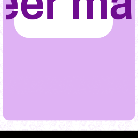
eer má