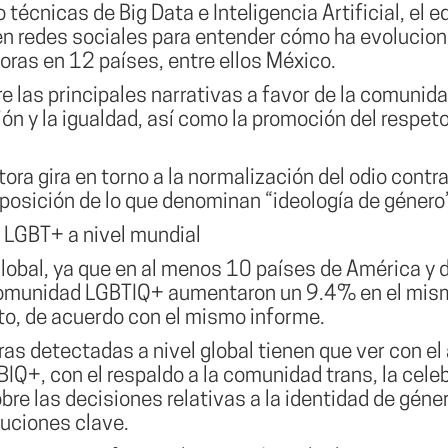
 técnicas de Big Data e Inteligencia Artificial, el 
n redes sociales para entender cómo ha evoluciona
ras en 12 países, entre ellos México.
re las principales
narrativas a favor de la comunid
ión y la igualdad, así como la promoción del respeto 
ra gira en torno a la normalización del odio
contra
osición de lo que denominan “ideología de género”
 LGBT+ a nivel mundial
 global, ya que en al menos 10 países de América y 
 comunidad LGBTIQ+ aumentaron un 9.4%
en el mis
to, de acuerdo con el mismo informe.
ras detectadas a nivel global tienen que ver con e
BIQ+, con el respaldo a la comunidad trans, la celeb
re las decisiones relativas a la identidad de géne
tuciones clave.