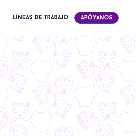
s
líneas de trabajo
apóyanos