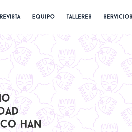
revista
equipo
talleres
servicio
io
dad
ico han