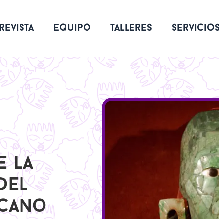
revista
equipo
talleres
servicio
e la
 del
icano