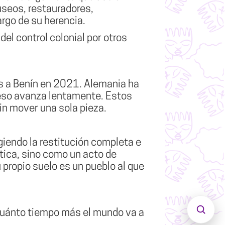
museos, restauradores,
rgo de su herencia.
el control colonial por otros
as a Benín en 2021. Alemania ha
ceso avanza lentamente. Estos
in mover una sola pieza.
giendo la restitución completa e
tica, sino como un acto de
u propio suelo es un pueblo al que
¿cuánto tiempo más el mundo va a
Abrir b