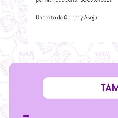
permitir que continúe este robo?
Un texto de Quinndy Akeju
Tam