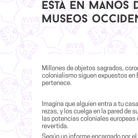
está en manos 
museos occiden
Millones de objetos sagrados, coron
colonialismo siguen expuestos en E
pertenece.
Imagina que alguien entra a tu casa
rezas, y los cuelga en la pared de 
las potencias coloniales europeas c
revertida.
Según un informe encargado por el