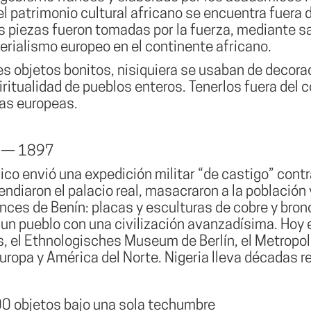
patrimonio cultural africano se encuentra fuera d
s piezas fueron tomadas por la fuerza, mediante sa
erialismo europeo en el continente africano.
es objetos bonitos, nisiquiera se usaban de decorac
ritualidad de pueblos enteros. Tenerlos fuera del 
nas europeas.
ín — 1897
ico envió una expedición militar “de castigo” contra
endiaron el palacio real, masacraron a la població
ronces de Benín: placas y esculturas de cobre y bro
 de un pueblo con una civilización avanzadísima. Hoy
es, el Ethnologisches Museum de Berlín, el Metrop
uropa y América del Norte. Nigeria lleva décadas 
0 objetos bajo una sola techumbre